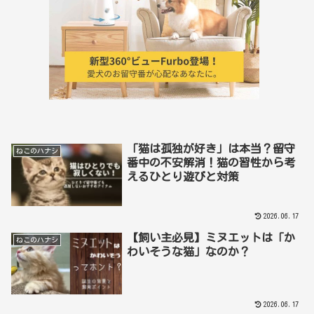
「猫は孤独が好き」は本当？留守
ねこのハナシ
番中の不安解消！猫の習性から考
えるひとり遊びと対策
2026.06.17
【飼い主必見】ミヌエットは「か
ねこのハナシ
わいそうな猫」なのか？
2026.06.17