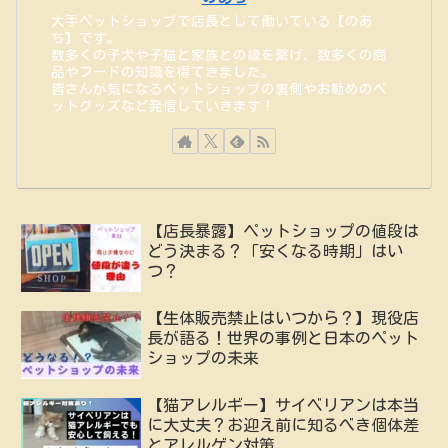
大手ペットショップで店長として働いている【のあ
ち】です。
数多くの子犬や子猫と家族との縁を繋げ、数多くの商
品やフードの知識を得てきました。
皆さんが気になるペットショップの裏側やお勧めのペ
ットグッズなど発信していきます！
【店長暴露】ペットショップの値段は
どう決まる？「安くなる時期」はい
つ？
【生体販売禁止はいつから？】現役店
長が語る！世界の事例と日本のペット
ショップの未来
【猫アレルギー】サイベリアンは本当
に大丈夫？お迎え前に知るべき個体差
とアレルゲン対策