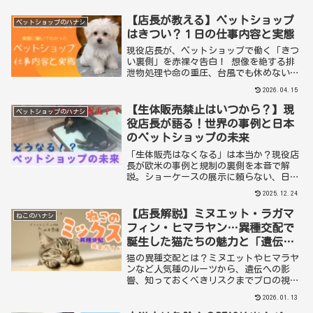
【店長が教える】ペットショップ
ペットショップのハナシ
はきつい？１日の仕事内容と実態
現役店長が、ペットショップで働く「きつ
い裏側」を赤裸々告白！ 想像を絶する排
泄物処理や命の重圧、台風でも休めないリ
アルな実態を徹底解説します。かわいい動
2026.04.15
物が好き！という人が知っておくべき仕事
内容と、向いている人の性格も教えます。
【生体販売禁止はいつから？】現
ペットショップのハナシ
役店長が語る！世界の事例と日本
のペットショップの未来
「生体販売はなくなる」は本当か？現役店
長が欧米の事例と規制の裏側を本音で解
説。ショーケースの展示に頼らない、日本
のペットショップが生き残るための「進化
2025.12.24
する未来」を具体的に提言します。
【店長解説】ミヌエット・ラガマ
ねこのハナシ
フィン・ヒマラヤン…異種交配で
誕生した猫たちの魅力と「遺伝の
真実」
猫の異種交配とは？ミヌエットやヒマラヤ
ンなど人気種のルーツから、遺伝への影
響、知っておくべきリスクまでプロの視点
で詳しく解説。新しい猫種選びの参考には
2026.01.13
もちろん、今飼っている愛猫の「遺伝の真