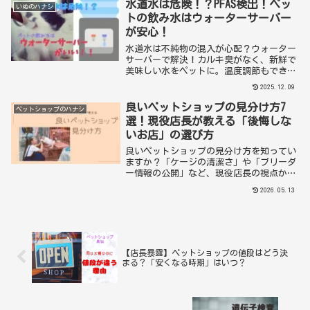
実」を知り、健康を守るためのヒントが詰
水道水は危険！？PFAS検出！ペッ
いぬのハナシ
まった保存版ガイドです。
トの飲み水はウォーターサーバー
が安心！
水道水は不純物の混入が心配？ウォーター
サーバーで解決！カルキ臭がなく、新鮮で
美味しい水をペットに。温度調節もできて
安心。ペットの健康をサポートできるオス
2025.12.09
スメのウォーターサーバーを紹介します。
良いペットショップの見分け方7
ペットショップのハナシ
選！現役店長が教える「後悔しな
いお店」の選び方
良いペットショップの見分け方を知ってい
ますか？「ケージの清潔さ」や「ブリーダ
ー情報の公開」など、現役店長の視点から
信頼できるお店の共通点を7つに絞って徹
2026.05.13
底解説します。これから新しい家族を迎え
たい方へ、後悔しないための判断基準をプ
ロの本音でお伝えします。
【店長暴露】ペットショップの値段はどう決
まる？「安くなる時期」はいつ？