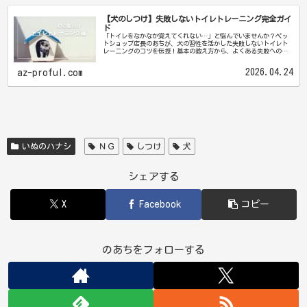
【犬のしつけ】失敗しないトイレトレーニング完全ガイ
ド
「トイレをなかなか覚えてくれない…」と悩んでいませんか？ペッ
トショップ店長のあちが、犬の習性を活かした失敗しないトイレト
レーニングのコツを伝授！基本の教え方から、よくある失敗への対
処法まで丁寧に解説します。愛犬との快適な生活への第一歩をここ
から始めましょう
2026.04.24
az-proful.com
いぬのハナシ
ＮＧ
しつけ
犬
シェアする
X
Facebook
コピー
のあちをフォローする