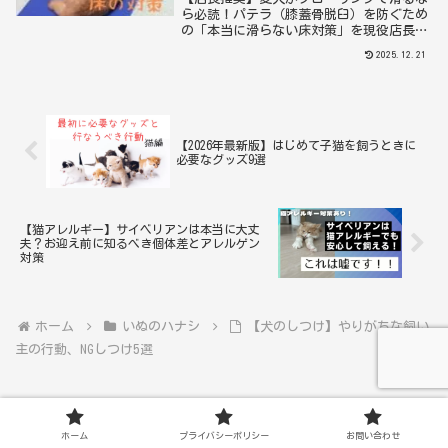
ら必読！パテラ（膝蓋骨脱臼）を防ぐため
の「本当に滑らない床対策」を現役店長が
徹底解説。手軽なタイルマットやワック
2025.12.21
ス、本格的なコーティングまで、愛犬の足
腰を守る厳選グッズをご紹介します。今す
ぐできる生活習慣の改善策も！
【2026年最新版】はじめて子猫を飼うときに
必要なグッズ9選
【猫アレルギー】サイベリアンは本当に大丈
夫？お迎え前に知るべき個体差とアレルゲン
対策
ホーム
いぬのハナシ
【犬のしつけ】やりがちな飼い
主の行動、NGしつけ5選
ホーム
プライバシーポリシー
お問い合わせ