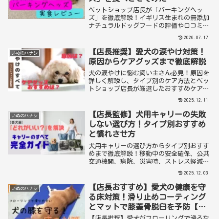
ペットショップ店長が「バーキングヘッ
ズ」を徹底解説！イギリス生まれの無添加
ナチュラルドッグフードの評価や口コミ、
選ばれる理由をプロ目線で紹介。シニア・
2026.07.17
体重管理・皮膚ケアなど愛犬の悩みに合っ
た選び方と試食レビューも公開。大切な家
【店長推奨】愛犬の涙やけ対策！
いぬのハナシ
族の健康を守る安心フードを見つけません
原因からケアグッズまで徹底解説
か？
犬の涙やけに悩む飼い主さん必見！原因を
詳しく解説し、タイプ別のケア方法とペッ
トショップ店長が厳選したおすすめケアグ
ッズをご紹介。毎日のケアで愛犬の目元を
2025.12.11
清潔に保ち、涙やけのない美しい姿を取り
戻しましょう。
【店長監修】犬用キャリーの失敗
いぬのハナシ
しない選び方！タイプ別おすすめ
と慣れさせ方
犬用キャリーの選び方からタイプ別おすす
めまで徹底解説！移動中の安全確保、公共
交通機関、病院、災害時、ストレス軽減な
ど、愛犬との快適なお出かけに必須のキャ
2025.12.03
リーを機能別に紹介。
【店長おすすめ】愛犬の健康を守
いぬのハナシ
る床対策！滑り止めコーティング
とマットで膝蓋骨脱臼を予防【決
定版】
【店長推奨】愛犬がフローリングで滑るな