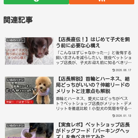
関連記事
【店長直伝！】はじめて子犬を飼
いぬのハナシ
う前に必要な心構え
「こんなはずじゃなかった…」と後悔する
飼い主さんを減らしたい。現役ペットショ
ップ店長が、子犬お迎え前に知るべきリア
ルな費用と覚悟を本音で語ります。最新の
2026.06.17
DNA相性診断や、しつけの不安を解消する
準備術まで、10年先も笑顔で暮らすための
【店長解説】首輪とハーネス、結
いぬのハナシ
チェックリストです。
局どっちがいいの？伸縮リードの
メリットと注意点も解説
首輪とハーネス、愛犬にはどっちがベス
ト？ペットショップ店長がメリット・デメ
リットを徹底比較！小型犬の気管を守る選
び方や、実は危険な伸縮リードの正しい使
2026.01.13
い方も解説します。愛犬との散歩を「もっ
と安全で楽しく」するための保存版ガイド
【実食レポ】ペットショップ店長
いぬのハナシ
です。
がドッグフード「バーキングヘッ
ズ」を食べさせてみた